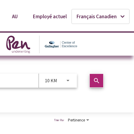
AU
Employé actuel
Français Canadien
search
10 KM
Pertinence
Trier Par