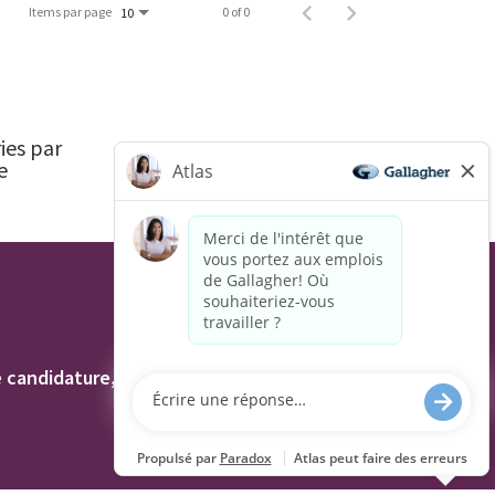
Items par page
0 of 0
10
ies par
e
R.-
AU
U.
andidature, y compris l'utilisation de ce